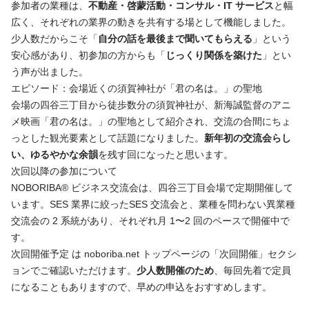
参加者の業種は、
不動産・啓蒙活動・コンサル・IT サービス
と幅
広く、それぞれの業界の動きを共有する場として機能しました。
少人数だからこそ「
自分の話を最後まで聞いてもらえる
」という
安心感があり、初参加の方からも「
じっくり関係を築けた
」とい
う声が出ました。
エピソード：会場近くの須賀神社が「君の名は。」の聖地
会場の四谷三丁目から徒歩数分の須賀神社が、新海誠監督のアニ
メ映画「君の名は。」の聖地として紹介され、交流の合間にちょ
っとした観光要素として話題になりました。
新年初の交流会らし
い、ゆるやかな余韻
を残す回になったと思います。
次回以降の参加について
NOBORIBA® ビジネス交流会は、四谷三丁目会場で定期開催して
います。SES 業界に絞った
SES 交流会
と、業種を問わない
異業種
交流会
の 2 系統があり、それぞれ月 1〜2 回のペースで開催中で
す。
次回開催予定
は noboriba.net トップページの「次回開催」セクシ
ョンでご確認いただけます。
少人数開催のため
、毎回先着で定員
になることもありますので、早めの申込をおすすめします。