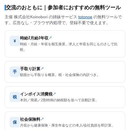
交流のおともに｜参加者におすすめの無料ツール
主催 株式会社Koinobori の姉妹サービス
totonoe
の無料ツールで
す。広告なし・ブラウザ内処理で、登録不要で使えます。
時給⇄月給⇄年収
↗
¥
時給・月給・年収を相互換算。求人と年収を同じものさしで比
較。
手取り計算
↗
手
額面から手取りを概算。税・社会保険の内訳つき。
インボイス消費税
↗
税
本則／簡易／2割特例の納税額を並べて自動計算。
社会保険料
↗
保
月収から健康保険・厚生年金などの本人/会社負担を即計算。