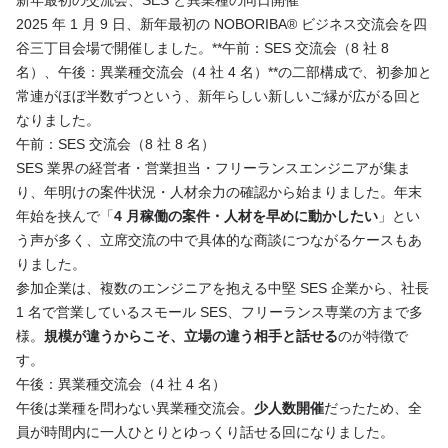
新年最初の交流会、SES と異業種の同日開催
2025 年 1 月 9 日、新年最初の NOBORIBA® ビジネス交流会を四
谷三丁目会場で開催しました。**午前：SES 交流会（8 社 8
名）、午後：異業種交流会（4 社 4 名）**の二部構成で、初参加と
常連がほぼ半数ずつという、新年らしい新しいご縁が広がる回と
なりました。
午前：SES 交流会（8 社 8 名）
SES 業界の経営者・営業担当・フリーランスエンジニアが集ま
り、年明けの案件状況・人材余力の確認から始まりました。年末
年始を挟んで「
4 月稼働の案件・人材を早めに動かしたい
」とい
う声が多く、立席交流の中で具体的な商談につながるケースもあ
りました。
参加企業は、複数のエンジニアを抱える中堅 SES 企業から、社長
1 名で営業しているスモール SES、フリーランス専業の方まで多
様。
規模が違うからこそ、立場の違う相手と話せる
のが特徴で
す。
午後：異業種交流会（4 社 4 名）
午後は業種を問わない異業種交流会。
少人数開催
だったため、全
員が時間内に一人ひとりとゆっくり話せる回になりました。